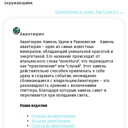
окружающими.
Подрообнее о знаке Рак (Cancer) →
Авантюрин
Авантюрин: Камень Удачи и Равновесия Камень
авантюрин – один из самых известных
минералов, обладающий уникальной красотой и
энергетикой. Его название происходит от
итальянского слова "avventura", что переводится
как "приключение" или "случай". Этот камень
действительно способен привлекать к себе
удачу и создавать события, неожиданно
сближающиеся с владельцем.Авантюрин – это
разновидность кремния с включениями
глиттера, благодаря которым камень сияет и
переливается при попадании света...
Наши изделия
Чокеры из авантюрина
Бусы из авантюрина
Cерьги из авантюрина