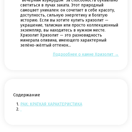
"вечерним изумрудом" за способность буквально
светиться в лучах заката. Этот природный
самоцвет уникален: он сочетает в себе красоту,
доступность, сильную энергетику и богатую
историю. Если вы хотите купить хризолит —
украшение, талисман или просто коллекционный
экземпляр, вы находитесь в нужном месте.
Хризолит Хризолит — это разновидность
минерала оливина, имеющего характерный
зелёно-жёлтый оттенок...
Подрообнее о камне Хризолит →
Содержание
1.
РАК: КРАТКАЯ ХАРАКТЕРИСТИКА
2.