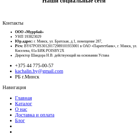
Наши социальные сети
Контакты
ООО «Муррбай»
УНП 193823029
Юр.адрес:
г. Минск, ул. Братская, д.1, помещение 287,
Р/сч:
BY67POIS30120172989101933001 в ОАО «Паритетбанк», г. Минск, ул.
Киселева, 61а БИК:POISBY2X
Директор Шандора Н.В. действующий на основании Устава
+375 44 775-00-57
kachalin.by@gmail.com
РБ г.Минск
Навигация
Главная
Каталог
О нас
Доставка и оплата
Блог