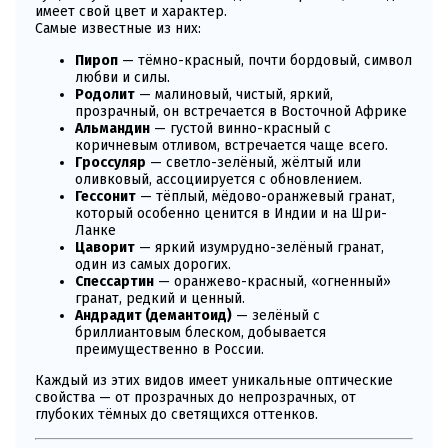
имеет свой цвет и характер.
Самые известные из них:
Пироп
— тёмно-красный, почти бордовый, символ
любви и силы.
Родолит
— малиновый, чистый, яркий,
прозрачный, он встречается в Восточной Африке
Альмандин
— густой винно-красный с
коричневым отливом, встречается чаще всего.
Гроссуляр
— светло-зелёный, жёлтый или
оливковый, ассоциируется с обновлением.
Гессонит
— тёплый, мёдово-оранжевый гранат,
который особенно ценится в Индии и на Шри-
Ланке
Цаворит
— яркий изумрудно-зелёный гранат,
один из самых дорогих.
Спессартин
— оранжево-красный, «огненный»
гранат, редкий и ценный.
Андрадит (демантоид)
— зелёный с
бриллиантовым блеском, добывается
преимущественно в России.
Каждый из этих видов имеет уникальные оптические
свойства — от прозрачных до непрозрачных, от
глубоких тёмных до светящихся оттенков.