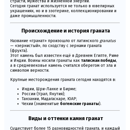
страсти, мужества и жизненной энергии.
Сегодня гранат используется не только в ювелирных
украшениях, но и в эзотерике, коллекционировании и
даже промышленности.
Происхождение и история граната
Название «гранат» произошло от латинского
granatus
— «зернистый», по сходству с зернами граната
(фрукта).
Этот камень был известен ещё в Древнем Египте, Риме
и Индии. Воины носили гранаты как
талисман победы
,
а в средневековье камень считался оберегом от зла и
символом верности.
Крупные месторождения граната сегодня находятся в:
Индии, Шри-Ланке и Бирме;
России (Урал, Якутия);
Танзании, Мадагаскаре, ЮАР;
Чехии (знаменитые
богемские гранаты
).
Виды и оттенки камня гранат
Существует более 15 разновидностей граната, и каждый