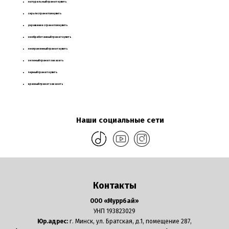
натуральный гранат купить
серьги с гранатом купить
украшение с гранатом купить
необработанный гранат купить
неограненный гранат купить
зеленый гранат заказать
черный гранат купить
красный гранат заказать
Наши социальные сети
Контакты
ООО «Муррбай»
УНП 193823029
Юр.адрес:
г. Минск, ул. Братская, д.1, помещение 287,