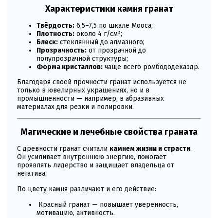
Характеристики камня гранат
Твёрдость:
6,5–7,5 по шкале Мооса;
Плотность:
около 4 г/см³;
Блеск:
стеклянный до алмазного;
Прозрачность:
от прозрачной до
полупрозрачной структуры;
Форма кристаллов:
чаще всего ромбододекаэдр.
Благодаря своей прочности гранат используется не
только в ювелирных украшениях, но и в
промышленности — например, в абразивных
материалах для резки и полировки.
Магические и лечебные свойства граната
С древности гранат считали
камнем жизни и страсти
.
Он усиливает внутреннюю энергию, помогает
проявлять лидерство и защищает владельца от
негатива.
По цвету камня различают и его действие:
Красный гранат — повышает уверенность,
мотивацию, активность.