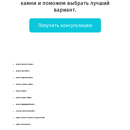
камни и поможем выбрать лучший
вариант.
Получить консультацию
гранат браслет купить
гранат где купить
гранат изделия купить
гранат камень купить
гранат купить
гранат купить Минск
гранат природный купить
кольцо с гранатом купить
купить гранат камень
натуральный
купить бусы гранат