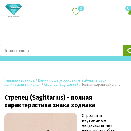
0
0
Каталог товаров
Главная страница
/
Камни по дате рождения: выберите свой
магический талисман
/
Стрелец (Sagittarius)
/
Полная характеристика
Стрелец (Sagittarius) - полная
характеристика знака зодиака
Стрельцы:
неутомимые
энтузиасты, чья
энергия подобна