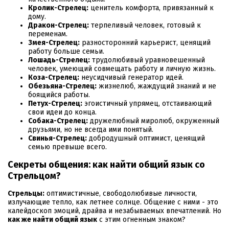
Кролик-Стрелец:
ценитель комфорта, привязанный к
дому.
Дракон-Стрелец:
терпеливый человек, готовый к
переменам.
Змея-Стрелец:
разносторонний карьерист, ценящий
работу больше семьи.
Лошадь-Стрелец:
трудолюбивый уравновешенный
человек, умеющий совмещать работу и личную жизнь.
Коза-Стрелец:
неусидчивый генератор идей.
Обезьяна-Стрелец:
жизнелюб, жаждущий знаний и не
боящийся работы.
Петух-Стрелец:
эгоистичный упрямец, отстаивающий
свои идеи до конца.
Собака-Стрелец:
дружелюбный миролюб, окруженный
друзьями, но не всегда ими понятый.
Свинья-Стрелец:
добродушный оптимист, ценящий
семью превыше всего.
Секреты общения: как найти общий язык со
Стрельцом?
Стрельцы:
оптимистичные, свободолюбивые личности,
излучающие тепло, как летнее солнце. Общение с ними - это
калейдоскоп эмоций, драйва и незабываемых впечатлений. Но
как же найти общий язык
с этим огненным знаком?