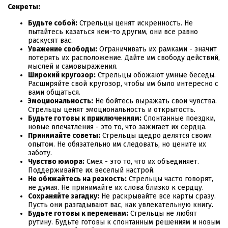
Секреты:
Будьте собой:
Стрельцы ценят искренность. Не
пытайтесь казаться кем-то другим, они все равно
раскусят вас.
Уважение свободы:
Ограничивать их рамками - значит
потерять их расположение. Дайте им свободу действий,
мыслей и самовыражения.
Широкий кругозор:
Стрельцы обожают умные беседы.
Расширяйте свой кругозор, чтобы им было интересно с
вами общаться.
Эмоциональность:
Не бойтесь выражать свои чувства.
Стрельцы ценят эмоциональность и открытость.
Будьте готовы к приключениям:
Спонтанные поездки,
новые впечатления - это то, что зажигает их сердца.
Принимайте советы:
Стрельцы щедро делятся своим
опытом. Не обязательно им следовать, но цените их
заботу.
Чувство юмора:
Смех - это то, что их объединяет.
Поддерживайте их веселый настрой.
Не обижайтесь на резкость:
Стрельцы часто говорят,
не думая. Не принимайте их слова близко к сердцу.
Сохраняйте загадку:
Не раскрывайте все карты сразу.
Пусть они разгадывают вас, как увлекательную книгу.
Будьте готовы к переменам:
Стрельцы не любят
рутину. Будьте готовы к спонтанным решениям и новым