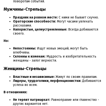
поворотам событий.
Мужчины-Стрельцы
Праздник на ровном месте:
С ними не бывает скучно.
Ораторские способности:
Могут часами увлекать
рассказами.
Напористые, целеустремленные:
Всегда добиваются
своего.
Но:
Непостоянны:
Ищут новых эмоций, могут быть
влюбчивы.
Склонны к изменам:
Мудрость и изобретательность
женщины - залог верности.
Женщины-Стрельцы
Властные и независимые:
Живут по своим правилам.
Лидеры, трудоголики, перфекционистки:
Добиваются
успеха во всем.
В отношениях:
Не терпят патриархат:
Равноправие или главенство -
других вариантов нет.