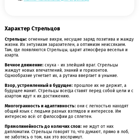
Характер Стрельцов
Стрельцы:
огненные вихри, несущие заряд позитива и жажду
жизни. Их энтузиазм заразителен, а оптимизм неиссякаем.
Там, где появляются Стрельцы, царит атмосфера веселья и
азарта.
Вечное движение:
скука - их злейший враг. Стрельцы
жаждут новых впечатлений, знаний и горизонтов.
Однообразие угнетает их, а рутина ввергает в уныние.
Взор, устремленный в будущее:
прошлое их не держит, а
будущее манит. Стрельцы всегда ставят перед собой цели и с
азартом идут к их достижению.
Многогранность и адаптивность:
они с легкостью находят
общий язык с людьми разных взглядов и интересов. Им
интересно всё: от философии до сплетен.
Прямолинейность до колючих слов:
не ждут от них
дипломатии. Стрельцы говорят то, что думают, прямо в лоб,
не заботясь о том, как это воспримут.