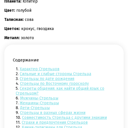
Планета:
Юпитер
Цвет:
голубой
Талисман:
сова
Цветок:
крокус, гвоздика
Металл:
золото
Содержание
1.
Характер Стрельцов
2.
Сильные и слабые стороны Стрельца
3.
Стрельцы по дате рождения
4.
Стрельцы по Восточному гороскопу
5.
Секреты общения: как найти общий язык со
Стрельцом?
6.
Мужчины-Стрельцы
7.
Женщины-Стрельцы
8.
Дети-Стрельцы
9.
Стрельцы в разных сферах жизни
10.
Совместимость Стрельца с другими знаками
11.
Страхи и предпочтения Стрельцов
12.
Камни-талисманы для Стрельца