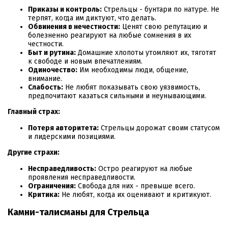
Приказы и контроль:
Стрельцы - бунтари по натуре. Не
терпят, когда им диктуют, что делать.
Обвинения в нечестности:
Ценят свою репутацию и
болезненно реагируют на любые сомнения в их
честности.
Быт и рутина:
Домашние хлопоты утомляют их, тяготят
к свободе и новым впечатлениям.
Одиночество:
Им необходимы люди, общение,
внимание.
Слабость:
Не любят показывать свою уязвимость,
предпочитают казаться сильными и неунывающими.
Главный страх:
Потеря авторитета:
Стрельцы дорожат своим статусом
и лидерскими позициями.
Другие страхи:
Несправедливость:
Остро реагируют на любые
проявления несправедливости.
Ограничения:
Свобода для них - превыше всего.
Критика:
Не любят, когда их оценивают и критикуют.
Камни-талисманы для Стрельца