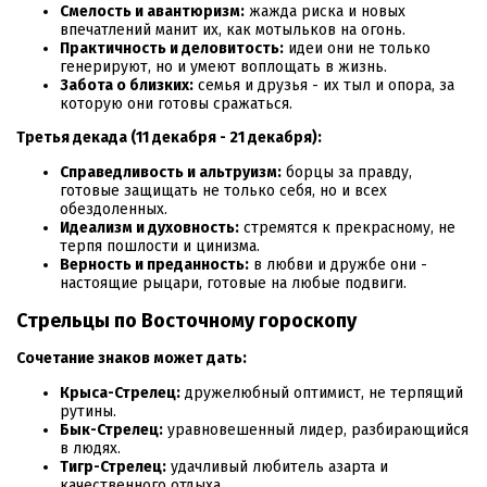
Смелость и авантюризм:
жажда риска и новых
впечатлений манит их, как мотыльков на огонь.
Практичность и деловитость:
идеи они не только
генерируют, но и умеют воплощать в жизнь.
Забота о близких:
семья и друзья - их тыл и опора, за
которую они готовы сражаться.
Третья декада (11 декабря - 21 декабря):
Справедливость и альтруизм:
борцы за правду,
готовые защищать не только себя, но и всех
обездоленных.
Идеализм и духовность:
стремятся к прекрасному, не
терпя пошлости и цинизма.
Верность и преданность:
в любви и дружбе они -
настоящие рыцари, готовые на любые подвиги.
Стрельцы по Восточному гороскопу
Сочетание знаков может дать:
Крыса-Стрелец:
дружелюбный оптимист, не терпящий
рутины.
Бык-Стрелец:
уравновешенный лидер, разбирающийся
в людях.
Тигр-Стрелец:
удачливый любитель азарта и
качественного отдыха.