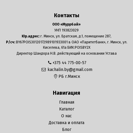
Контакты
ООО «Муррбай»
УНП 193823029
Юр.адрес:
г. Минск, ул. Братская, д.1, помещение 287,
Р/сч:
BY67POIS30120172989101933001 в ОАО «Паритетбанк», г. Минск, ул.
Киселева, 61а БИК:POISBY2X
Директор Шандора Н.В. действующий на основании Устава
+375 44 775-00-57
kachalin.by@gmail.com
РБ г.Минск
Навигация
Главная
Каталог
О нас
Доставка и оплата
Блог