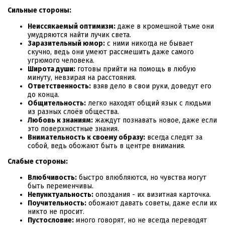
Сильные стороны:
Неиссякаемый оптимизм:
даже в кромешной тьме они
умудряются найти лучик света.
Заразительный юмор:
с ними никогда не бывает
скучно, ведь они умеют рассмешить даже самого
угрюмого человека.
Широта души:
готовы прийти на помощь в любую
минуту, невзирая на расстояния.
Ответственность:
взяв дело в свои руки, доведут его
до конца.
Общительность:
легко находят общий язык с людьми
из разных слоёв общества.
Любовь к знаниям:
жаждут познавать новое, даже если
это поверхностные знания.
Внимательность к своему образу:
всегда следят за
собой, ведь обожают быть в центре внимания.
Слабые стороны:
Влюбчивость:
быстро влюбляются, но чувства могут
быть переменчивы.
Непунктуальность:
опоздания - их визитная карточка.
Поучительность:
обожают давать советы, даже если их
никто не просит.
Пустословие:
много говорят, но не всегда переводят