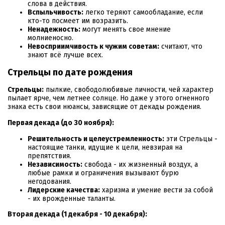
слова в действия.
Вспыльчивость:
легко теряют самообладание, если
кто-то посмеет им возразить.
Ненадежность:
могут менять свое мнение
молниеносно.
Невосприимчивость к чужим советам:
считают, что
знают всё лучше всех.
Стрельцы по дате рождения
Стрельцы:
пылкие, свободолюбивые личности, чей характер
пылает ярче, чем летнее солнце. Но даже у этого огненного
знака есть свои нюансы, зависящие от декады рождения.
Первая декада (до 30 ноября):
Решительность и целеустремленность:
эти Стрельцы -
настоящие танки, идущие к цели, невзирая на
препятствия.
Независимость:
свобода - их жизненный воздух, а
любые рамки и ограничения вызывают бурю
негодования.
Лидерские качества:
харизма и умение вести за собой
- их врожденные таланты.
Вторая декада (1 декабря - 10 декабря):