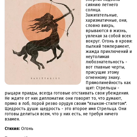
сиянию летнего
солнца.
Зажигательные,
харизматичные, они,
словно вихрь,
врываются в жизнь,
увлекая за собой всех
вокруг. Огонь в крови:
пылкий темперамент,
жажда приключений и
неутолимая
любознательность -
вот главные черты,
присущие этому
огненному знаку.
Прямолинейность как
щит: Стрельцы -
рыцари правды, всегда готовые отстаивать свои убеждения.
Не ждите от них дипломатии: они говорят то, что думают,
прямо в лоб, порой резво орудуя своим "языком-стилетом".
Щедрость души: щедрость - это второе имя Стрельца. Они
готовы делиться всем, что у них есть, не требуя ничего
взамен.
Стихия:
Огонь