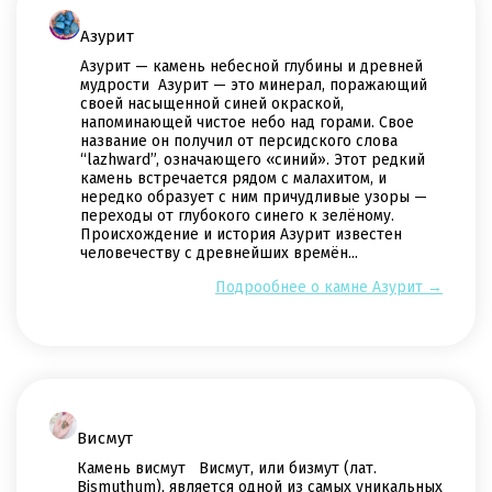
Азурит
Азурит — камень небесной глубины и древней
мудрости Азурит — это минерал, поражающий
своей насыщенной синей окраской,
напоминающей чистое небо над горами. Свое
название он получил от персидского слова
“lazhward”, означающего «синий». Этот редкий
камень встречается рядом с малахитом, и
нередко образует с ним причудливые узоры —
переходы от глубокого синего к зелёному.
Происхождение и история Азурит известен
человечеству с древнейших времён...
Подрообнее о камне Азурит →
Висмут
Камень висмут Висмут, или бизмут (лат.
Bismuthum), является одной из самых уникальных