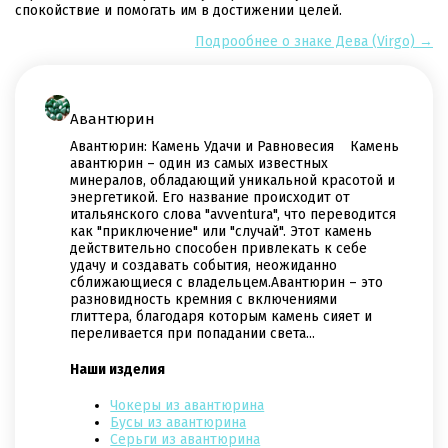
спокойствие и помогать им в достижении целей.
Подрообнее о знаке Дева (Virgo) →
Авантюрин
Авантюрин: Камень Удачи и Равновесия Камень
авантюрин – один из самых известных
минералов, обладающий уникальной красотой и
энергетикой. Его название происходит от
итальянского слова "avventura", что переводится
как "приключение" или "случай". Этот камень
действительно способен привлекать к себе
удачу и создавать события, неожиданно
сближающиеся с владельцем.Авантюрин – это
разновидность кремния с включениями
глиттера, благодаря которым камень сияет и
переливается при попадании света...
Наши изделия
Чокеры из авантюрина
Бусы из авантюрина
Cерьги из авантюрина