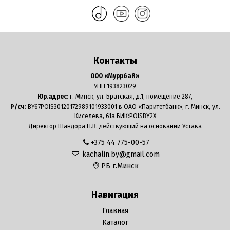
Контакты
ООО «Муррбай»
УНП 193823029
Юр.адрес:
г. Минск, ул. Братская, д.1, помещение 287,
Р/сч:
BY67POIS30120172989101933001 в ОАО «Паритетбанк», г. Минск, ул.
Киселева, 61а БИК:POISBY2X
Директор Шандора Н.В. действующий на основании Устава
+375 44 775-00-57
kachalin.by@gmail.com
РБ г.Минск
Навигация
Главная
Каталог