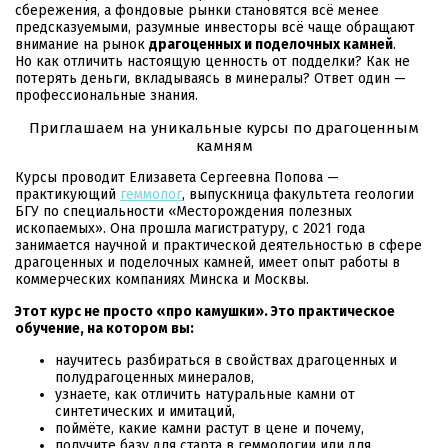
сбережения, а фондовые рынки становятся всё менее
предсказуемыми, разумные инвесторы всё чаще обращают
внимание на рынок
драгоценных и поделочных камней
.
Но как отличить настоящую ценность от подделки? Как не
потерять деньги, вкладываясь в минералы? Ответ один —
профессиональные знания.
Приглашаем на уникальные курсы по драгоценным
камням
Курсы проводит Елизавета Сергеевна Попова —
практикующий
геммолог
, выпускница факультета геологии
БГУ по специальности «Месторождения полезных
ископаемых». Она прошла магистратуру, с 2021 года
занимается научной и практической деятельностью в сфере
драгоценных и поделочных камней, имеет опыт работы в
коммерческих компаниях Минска и Москвы.
Этот курс не просто «про камушки». Это практическое
обучение, на котором вы:
научитесь разбираться в свойствах драгоценных и
полудрагоценных минералов,
узнаете, как отличить натуральные камни от
синтетических и имитаций,
поймёте, какие камни растут в цене и почему,
получите базу для старта в геммологии или для