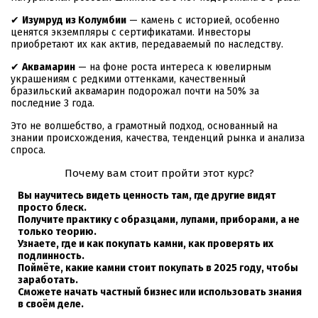
✔
Изумруд из Колумбии
— камень с историей, особенно
ценятся экземпляры с сертификатами. Инвесторы
приобретают их как актив, передаваемый по наследству.
✔
Аквамарин
— на фоне роста интереса к ювелирным
украшениям с редкими оттенками, качественный
бразильский аквамарин подорожал почти на 50% за
последние 3 года.
Это не волшебство, а грамотный подход, основанный на
знании происхождения, качества, тенденций рынка и анализа
спроса.
Почему вам стоит пройти этот курс?
Вы научитесь видеть ценность там, где другие видят
просто блеск.
Получите практику с образцами, лупами, приборами, а не
только теорию.
Узнаете, где и как покупать камни, как проверять их
подлинность.
Поймёте, какие камни стоит покупать в 2025 году, чтобы
заработать.
Сможете начать частный бизнес или использовать знания
в своём деле.