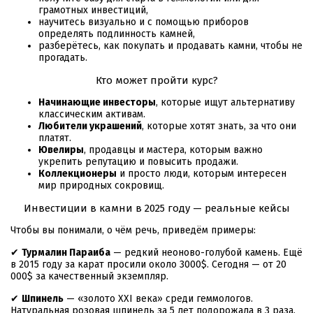
грамотных инвестиций,
научитесь визуально и с помощью приборов
определять подлинность камней,
разберётесь, как покупать и продавать камни, чтобы не
прогадать.
Кто может пройти курс?
Начинающие инвесторы
, которые ищут альтернативу
классическим активам.
Любители украшений
, которые хотят знать, за что они
платят.
Ювелиры
, продавцы и мастера, которым важно
укрепить репутацию и повысить продажи.
Коллекционеры
и просто люди, которым интересен
мир природных сокровищ.
Инвестиции в камни в 2025 году — реальные кейсы
Чтобы вы понимали, о чём речь, приведём примеры:
✔
Турмалин Параиба
— редкий неоново-голубой камень. Ещё
в 2015 году за карат просили около 3000$. Сегодня — от 20
000$ за качественный экземпляр.
✔
Шпинель
— «золото XXI века» среди геммологов.
Натуральная розовая шпинель за 5 лет подорожала в 3 раза.