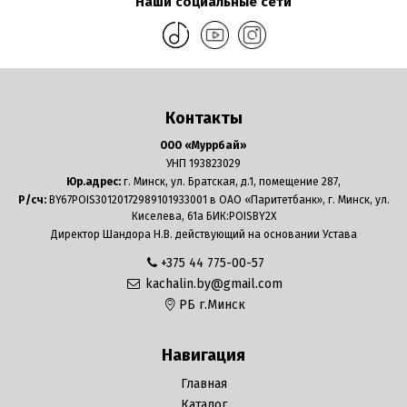
Наши социальные сети
Контакты
ООО «Муррбай»
УНП 193823029
Юр.адрес:
г. Минск, ул. Братская, д.1, помещение 287,
Р/сч:
BY67POIS30120172989101933001 в ОАО «Паритетбанк», г. Минск, ул.
Киселева, 61а БИК:POISBY2X
Директор Шандора Н.В. действующий на основании Устава
+375 44 775-00-57
kachalin.by@gmail.com
РБ г.Минск
Навигация
Главная
Каталог