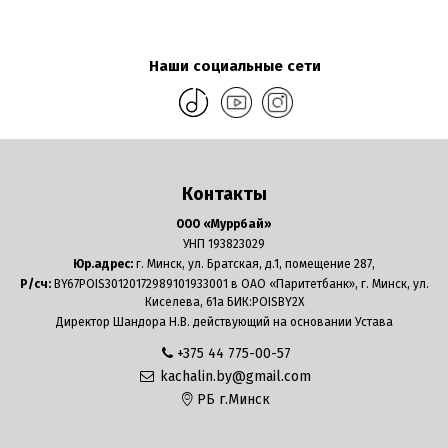
Наши социальные сети
Контакты
ООО «Муррбай»
УНП 193823029
Юр.адрес:
г. Минск, ул. Братская, д.1, помещение 287,
Р/сч:
BY67POIS30120172989101933001 в ОАО «Паритетбанк», г. Минск, ул.
Киселева, 61а БИК:POISBY2X
Директор Шандора Н.В. действующий на основании Устава
+375 44 775-00-57
kachalin.by@gmail.com
РБ г.Минск